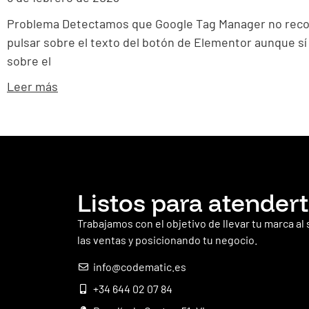
Problema Detectamos que Google Tag Manager no recogía 
pulsar sobre el texto del botón de Elementor aunque sí 
sobre el
Leer más
Listos para atender
Trabajamos con el objetivo de llevar tu marca al
las ventas y posicionando tu negocio.
info@codematic.es
+34 644 02 07 84