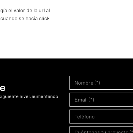
el valor de la url al
cuando se hacía click
te
 siguiente nivel, aumentando