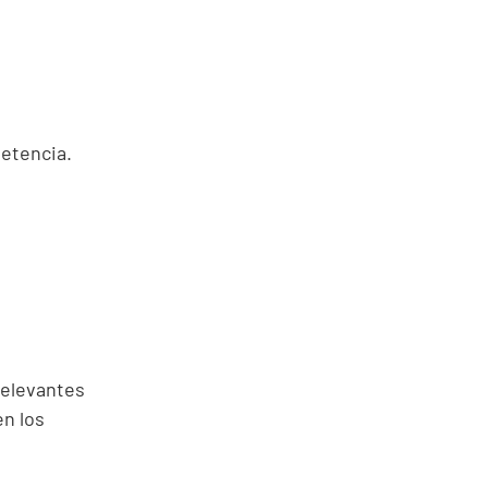
petencia.
relevantes
en los